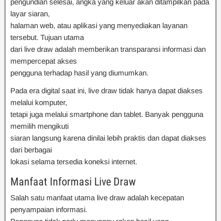
pengundian selesai, angka yang keluar akan ditampilkan pada
layar siaran,
halaman web, atau aplikasi yang menyediakan layanan
tersebut. Tujuan utama
dari live draw adalah memberikan transparansi informasi dan
mempercepat akses
pengguna terhadap hasil yang diumumkan.
Pada era digital saat ini, live draw tidak hanya dapat diakses
melalui komputer,
tetapi juga melalui smartphone dan tablet. Banyak pengguna
memilih mengikuti
siaran langsung karena dinilai lebih praktis dan dapat diakses
dari berbagai
lokasi selama tersedia koneksi internet.
Manfaat Informasi Live Draw
Salah satu manfaat utama live draw adalah kecepatan
penyampaian informasi.