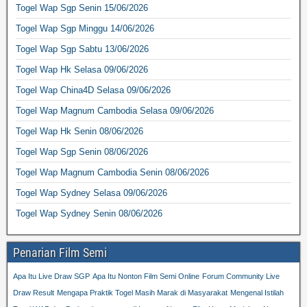
Togel Wap Sgp Senin 15/06/2026
Togel Wap Sgp Minggu 14/06/2026
Togel Wap Sgp Sabtu 13/06/2026
Togel Wap Hk Selasa 09/06/2026
Togel Wap China4D Selasa 09/06/2026
Togel Wap Magnum Cambodia Selasa 09/06/2026
Togel Wap Hk Senin 08/06/2026
Togel Wap Sgp Senin 08/06/2026
Togel Wap Magnum Cambodia Senin 08/06/2026
Togel Wap Sydney Selasa 09/06/2026
Togel Wap Sydney Senin 08/06/2026
Penarian Film Semi
Apa Itu Live Draw SGP
Apa Itu Nonton Film Semi Online
Forum Community Live
Draw Result
Mengapa Praktik Togel Masih Marak di Masyarakat
Mengenal Istilah