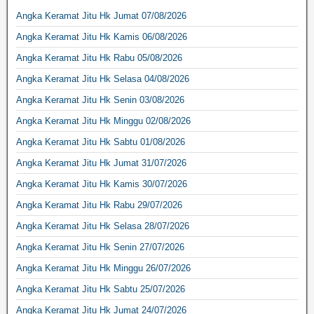
Angka Keramat Jitu Hk Jumat 07/08/2026
Angka Keramat Jitu Hk Kamis 06/08/2026
Angka Keramat Jitu Hk Rabu 05/08/2026
Angka Keramat Jitu Hk Selasa 04/08/2026
Angka Keramat Jitu Hk Senin 03/08/2026
Angka Keramat Jitu Hk Minggu 02/08/2026
Angka Keramat Jitu Hk Sabtu 01/08/2026
Angka Keramat Jitu Hk Jumat 31/07/2026
Angka Keramat Jitu Hk Kamis 30/07/2026
Angka Keramat Jitu Hk Rabu 29/07/2026
Angka Keramat Jitu Hk Selasa 28/07/2026
Angka Keramat Jitu Hk Senin 27/07/2026
Angka Keramat Jitu Hk Minggu 26/07/2026
Angka Keramat Jitu Hk Sabtu 25/07/2026
Angka Keramat Jitu Hk Jumat 24/07/2026