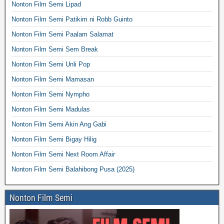
Nonton Film Semi Lipad
Nonton Film Semi Patikim ni Robb Guinto
Nonton Film Semi Paalam Salamat
Nonton Film Semi Sem Break
Nonton Film Semi Unli Pop
Nonton Film Semi Mamasan
Nonton Film Semi Nympho
Nonton Film Semi Madulas
Nonton Film Semi Akin Ang Gabi
Nonton Film Semi Bigay Hilig
Nonton Film Semi Next Room Affair
Nonton Film Semi Balahibong Pusa (2025)
Nonton Film Semi