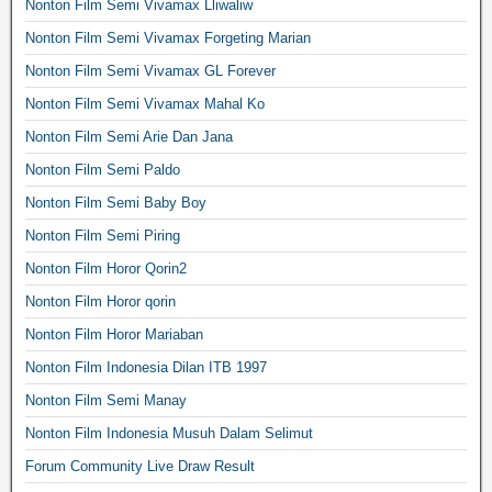
Nonton Film Semi Vivamax Lliwaliw
Nonton Film Semi Vivamax Forgeting Marian
Nonton Film Semi Vivamax GL Forever
Nonton Film Semi Vivamax Mahal Ko
Nonton Film Semi Arie Dan Jana
Nonton Film Semi Paldo
Nonton Film Semi Baby Boy
Nonton Film Semi Piring
Nonton Film Horor Qorin2
Nonton Film Horor qorin
Nonton Film Horor Mariaban
Nonton Film Indonesia Dilan ITB 1997
Nonton Film Semi Manay
Nonton Film Indonesia Musuh Dalam Selimut
Forum Community Live Draw Result