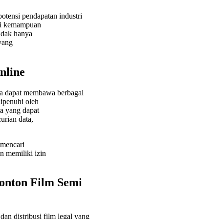
tensi pendapatan industri
uhi kemampuan
idak hanya
 yang
nline
ga dapat membawa berbagai
dipenuhi oleh
ya yang dapat
rian data,
 mencari
n memiliki izin
onton Film Semi
an distribusi film legal yang