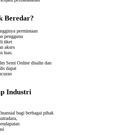
k Beredar?
ingginya permintaan
ian pengguna
i tiket
an akses
n luas.
lm Semi Online disalin dan
lis dapat
uncuran
p Industri
nansial bagi berbagai pihak
sutradara,
 pendapatan
usi