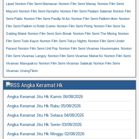
Lipad
Nonton Film Semi Mamasan
Nonton Film Semi Manay
Nonton Film Semi
Mayumi
Nonton Film Semi Nympho
Nonton Film Semi Paalam Salamat
Nonton Film
Semi Paldo
Nonton Film Semi Pasilip Ni Azi
Nonton Film Semi Patikim-tikim
Nonton
Film Semi Patikim ni Robb Guinto
Nonton Film Semi Piring
Nonton Film Semi Sa
Gabing Mainit
Nonton Film Semi Sem Break
Nonton Film Semi The Mising
Nonton
Film Semi Todo Kayot
Nonton Film Semi Tokyo Nights
Nonton Film Semi Under
Pararel
Nonton Film Semi Unli Pop
Nonton Film Semi Vivamax Housemates
Nonton
Film Semi Vivamax Langoy
Nonton Film Semi Vivamax Mahal Ko
Nonton Film Semi
Vivamax Manupakso
Nonton Film Semi Vivamax Salakab
Nonton Film Semi
Vivamax UnangTikim
Angka Keramat Hk
Angka Keramat Jitu Hk Kamis 06/08/2026
Angka Keramat Jitu Hk Rabu 05/08/2026
Angka Keramat Jitu Hk Selasa 04/08/2026
Angka Keramat Jitu Hk Senin 03/08/2026
Angka Keramat Jitu Hk Minggu 02/08/2026