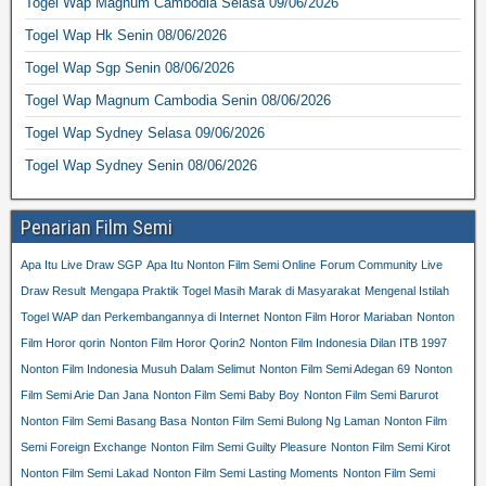
Togel Wap Magnum Cambodia Selasa 09/06/2026
Togel Wap Hk Senin 08/06/2026
Togel Wap Sgp Senin 08/06/2026
Togel Wap Magnum Cambodia Senin 08/06/2026
Togel Wap Sydney Selasa 09/06/2026
Togel Wap Sydney Senin 08/06/2026
Penarian Film Semi
Apa Itu Live Draw SGP
Apa Itu Nonton Film Semi Online
Forum Community Live
Draw Result
Mengapa Praktik Togel Masih Marak di Masyarakat
Mengenal Istilah
Togel WAP dan Perkembangannya di Internet
Nonton Film Horor Mariaban
Nonton
Film Horor qorin
Nonton Film Horor Qorin2
Nonton Film Indonesia Dilan ITB 1997
Nonton Film Indonesia Musuh Dalam Selimut
Nonton Film Semi Adegan 69
Nonton
Film Semi Arie Dan Jana
Nonton Film Semi Baby Boy
Nonton Film Semi Barurot
Nonton Film Semi Basang Basa
Nonton Film Semi Bulong Ng Laman
Nonton Film
Semi Foreign Exchange
Nonton Film Semi Guilty Pleasure
Nonton Film Semi Kirot
Nonton Film Semi Lakad
Nonton Film Semi Lasting Moments
Nonton Film Semi